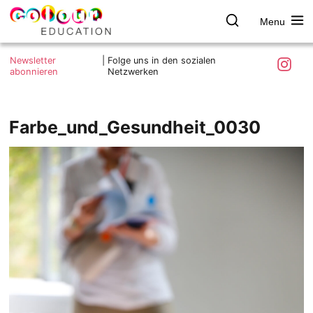
Menu
colour.education
Farbe
Search
Was ist colour.education?
entdecken
Skip
Instagra
Newsletter
|
Folge uns in den sozialen
to
abonnieren
Netzwerken
Ziele und Mitmachen
content
Kontakt
Impressum
Farbe_und_Gesundheit_0030
Datenschutzerklärung