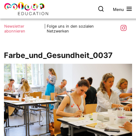
Menu
colour.education
Farbe
Search
Was ist colour.education?
entdecken
Skip
Instagra
Newsletter
|
Folge uns in den sozialen
to
abonnieren
Netzwerken
Ziele und Mitmachen
content
Kontakt
Impressum
Farbe_und_Gesundheit_0037
Datenschutzerklärung