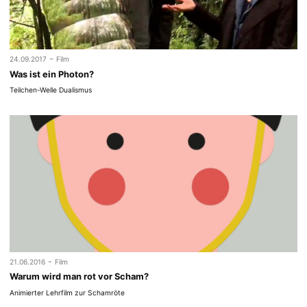
-
24.09.2017
Film
Was ist ein Photon?
Teilchen-Welle Dualismus
-
21.06.2016
Film
Warum wird man rot vor Scham?
Animierter Lehrfilm zur Schamröte