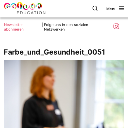
Menu
colour.education
Farbe
Search
Was ist colour.education?
entdecken
Skip
Instagra
Newsletter
|
Folge uns in den sozialen
to
abonnieren
Netzwerken
Ziele und Mitmachen
content
Kontakt
Impressum
Farbe_und_Gesundheit_0051
Datenschutzerklärung