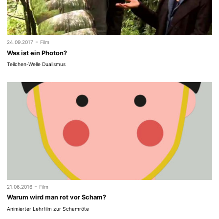
-
24.09.2017
Film
Was ist ein Photon?
Teilchen-Welle Dualismus
-
21.06.2016
Film
Warum wird man rot vor Scham?
Animierter Lehrfilm zur Schamröte