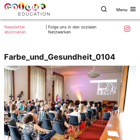
Menu
colour.education
Farbe
Search
Was ist colour.education?
entdecken
Skip
Instagra
Newsletter
|
Folge uns in den sozialen
to
abonnieren
Netzwerken
Ziele und Mitmachen
content
Kontakt
Impressum
Farbe_und_Gesundheit_0104
Datenschutzerklärung