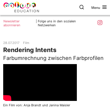
Menu
colour.education
Farbe
Search
Was ist colour.education?
entdecken
Skip
Instagra
Newsletter
|
Folge uns in den sozialen
to
abonnieren
Netzwerken
Ziele und Mitmachen
content
Kontakt
Impressum
28.07.2017
Film
Rendering Intents
Datenschutzerklärung
Farbumrechnung zwischen Farbprofilen
Ein Film von: Anja Brandt und Janina Maisler