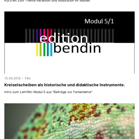
Kurzfilm zum Thema Reflexion und Absorbtion im Wasser
-
15.09.2016
Film
Kreiselscheiben als historische und didaktische Instrumente.
Intro zum Lehrfilm-Modul 5 aus "Beiträge zur Farbenlehre"