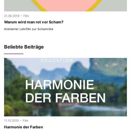
-
21.06.2016
Film
Warum wird man rot vor Scham?
Animierter Lehrfilm zur Schamröte
Beliebte Beiträge
-
11.10.2020
Film
Harmonie der Farben