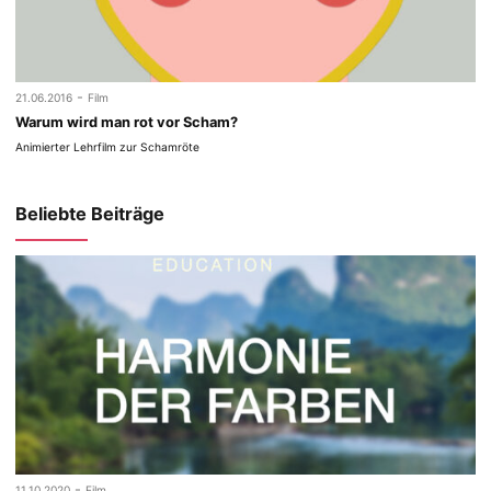
-
21.06.2016
Film
Warum wird man rot vor Scham?
Animierter Lehrfilm zur Schamröte
Beliebte Beiträge
-
11.10.2020
Film