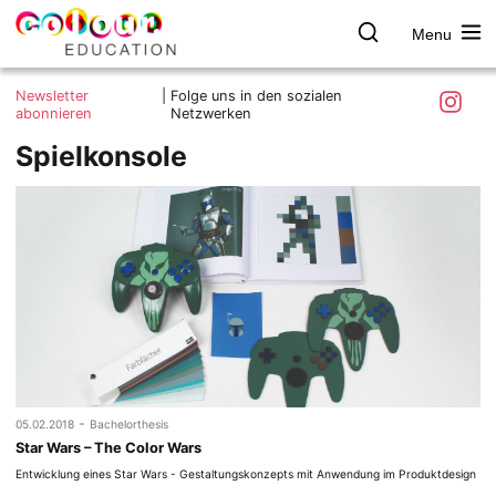
Menu
colour.education
Farbe
Search
Was ist colour.education?
entdecken
Skip
Instagra
Newsletter
|
Folge uns in den sozialen
to
abonnieren
Netzwerken
Ziele und Mitmachen
content
Spielkonsole
Kontakt
Impressum
Datenschutzerklärung
-
05.02.2018
Bachelorthesis
Star Wars – The Color Wars
Entwicklung eines Star Wars - Gestaltungskonzepts mit Anwendung im Produktdesign