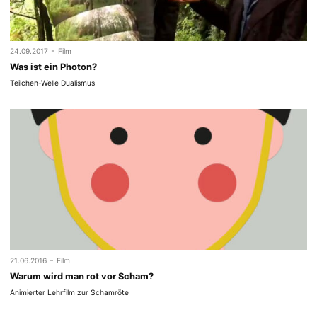
-
24.09.2017
Film
Was ist ein Photon?
Teilchen-Welle Dualismus
-
21.06.2016
Film
Warum wird man rot vor Scham?
Animierter Lehrfilm zur Schamröte