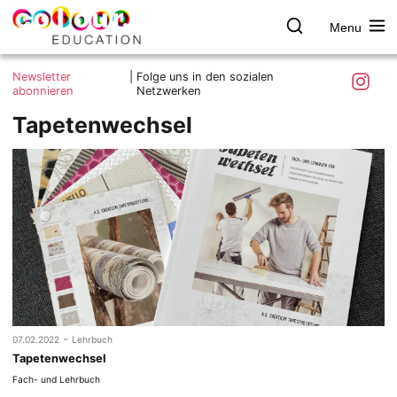
Menu
colour.education
Farbe
Search
Was ist colour.education?
entdecken
Skip
Instagra
Newsletter
|
Folge uns in den sozialen
to
abonnieren
Netzwerken
Ziele und Mitmachen
content
Tapetenwechsel
Kontakt
Impressum
Datenschutzerklärung
-
07.02.2022
Lehrbuch
Tapetenwechsel
Fach- und Lehrbuch