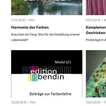
-
-
11.10.2020
Film
07.01.2019
W
Harmonie der Farben
Komplemen
Gestricken
Brauchen wir Feng-Shui für die Gestaltung unserer
Lebenswelt?
Preisträgerin 
-
-
15.09.2016
Film
19.07.2016
F