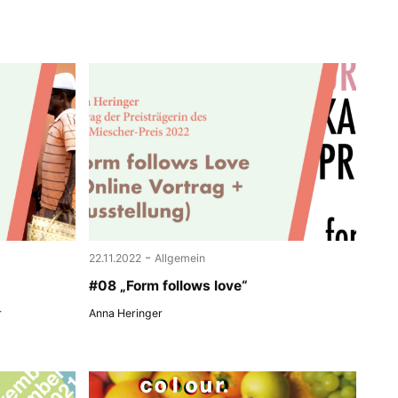
-
22.11.2022
Allgemein
#08 „Form follows love“
r
Anna Heringer