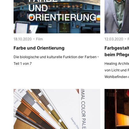
-
-
18.10.2020
Film
12.03.2020
Farbe und Orientierung
Farbgestal
beim Pfleg
Die biologische und kulturelle Funktion der Farben -
Teil 1 von 7
Healing Archit
von Licht und 
Wohlbefinden