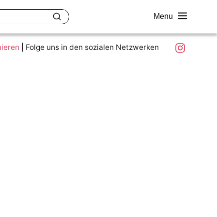
Menu
akt
Ziele und Mitmachen
Was ist colour.education?
Instagram
nieren
|
Folge uns in den sozialen Netzwerken