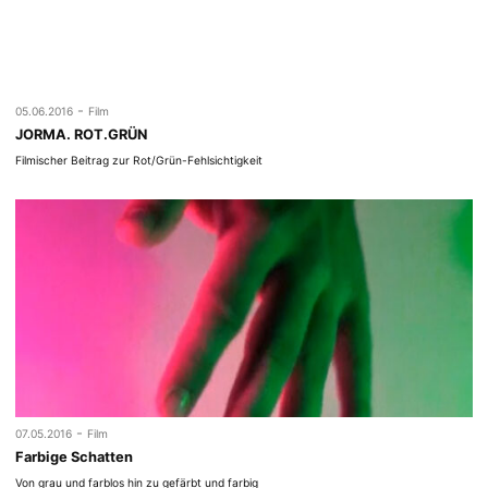
-
05.06.2016
Film
JORMA. ROT.GRÜN
Filmischer Beitrag zur Rot/Grün-Fehlsichtigkeit
-
07.05.2016
Film
Farbige Schatten
Von grau und farblos hin zu gefärbt und farbig