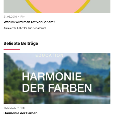
-
21.06.2016
Film
Warum wird man rot vor Scham?
Animierter Lehrfilm zur Schamröte
Beliebte Beiträge
-
11.10.2020
Film
Harmonie der Farben