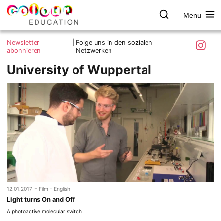
Menu
colour.education
Farbe
Search
Was ist colour.education?
entdecken
Skip
Instagra
Newsletter
|
Folge uns in den sozialen
to
abonnieren
Netzwerken
Ziele und Mitmachen
content
University of Wuppertal
Kontakt
Impressum
Datenschutzerklärung
-
12.01.2017
Film - English
Light turns On and Off
A photoactive molecular switch