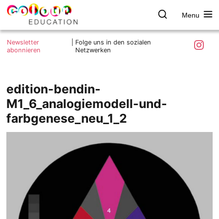
Menu
colour.education
Farbe
Search
Was ist colour.education?
entdecken
Skip
Instagra
Newsletter
|
Folge uns in den sozialen
to
abonnieren
Netzwerken
Ziele und Mitmachen
content
Kontakt
Impressum
edition-bendin-
Datenschutzerklärung
M1_6_analogiemodell-und-
farbgenese_neu_1_2