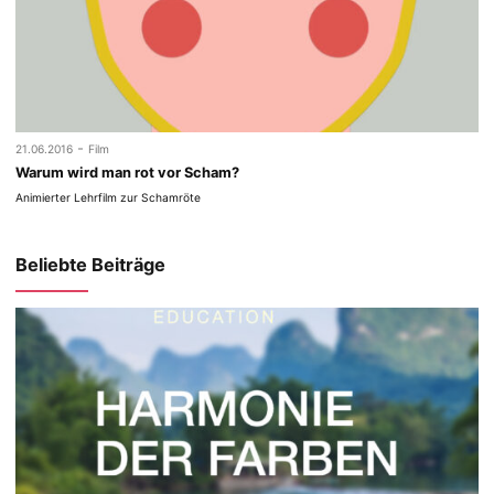
-
21.06.2016
Film
Warum wird man rot vor Scham?
Animierter Lehrfilm zur Schamröte
Beliebte Beiträge