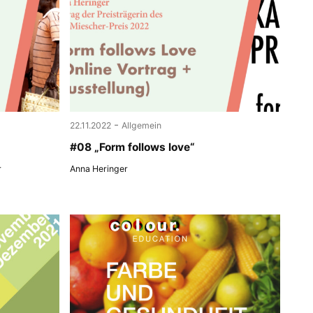
-
22.11.2022
Allgemein
#08 „Form follows love“
r
Anna Heringer