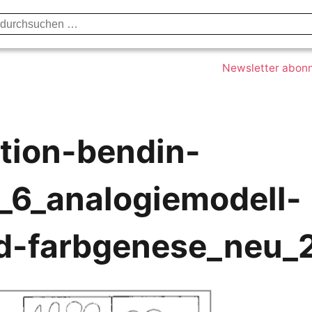
Datenschutzerklärung
Impressum
Kont
Newsletter abon
ition-bendin-
_6_analogiemodell-
d-farbgenese_neu_