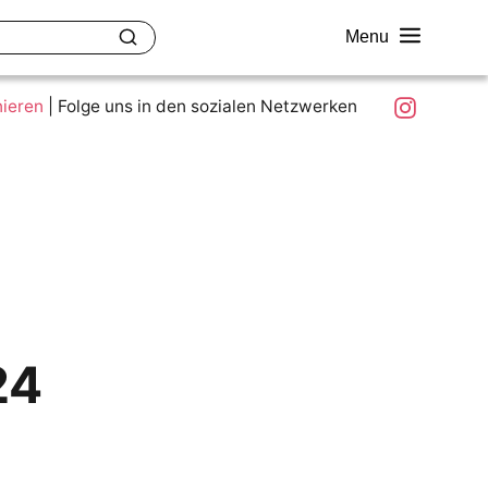
Menu
akt
Ziele und Mitmachen
Was ist colour.education?
Instagram
nieren
|
Folge uns in den sozialen Netzwerken
24