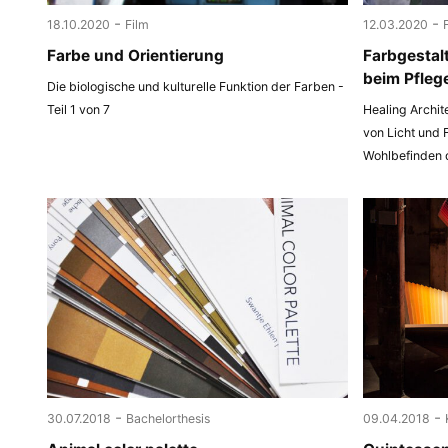
-
-
18.10.2020
Film
12.03.2020
Farbe und Orientierung
Farbgestal
beim Pfleg
Die biologische und kulturelle Funktion der Farben -
Teil 1 von 7
Healing Archit
von Licht und 
Wohlbefinden
-
-
30.07.2018
Bachelorthesis
09.04.2018