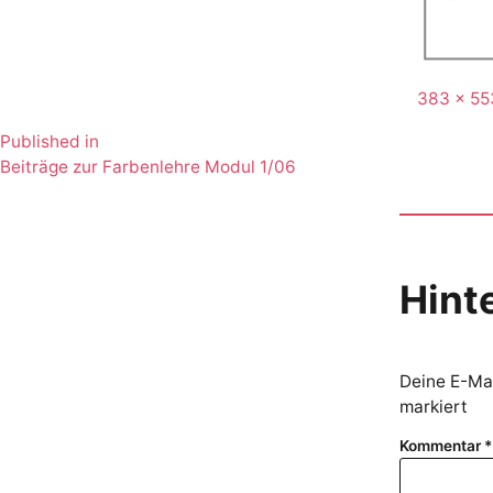
Full
383 × 55
size
Published in
Beitragsnavigation
Beiträge zur Farbenlehre Modul 1/06
Hint
Deine E-Mai
markiert
Kommentar
*