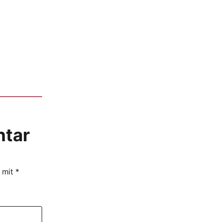
ntar
d mit
*