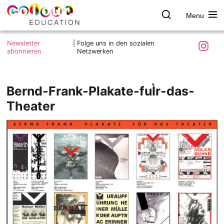
Menu
colour.education
Farbe
Search
Was ist colour.education?
entdecken
Skip
Instagra
Newsletter
|
Folge uns in den sozialen
to
abonnieren
Netzwerken
Ziele und Mitmachen
content
Kontakt
Impressum
Bernd-Frank-Plakate-fuÌr-das-
Datenschutzerklärung
Theater