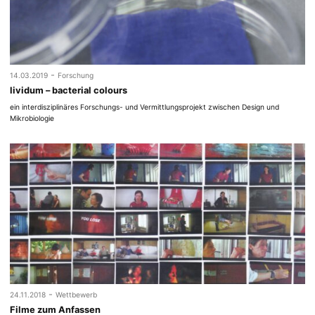
-
14.03.2019
Forschung
lividum – bacterial colours
ein interdisziplinäres Forschungs- und Vermittlungsprojekt zwischen Design und
Mikrobiologie
-
24.11.2018
Wettbewerb
Filme zum Anfassen