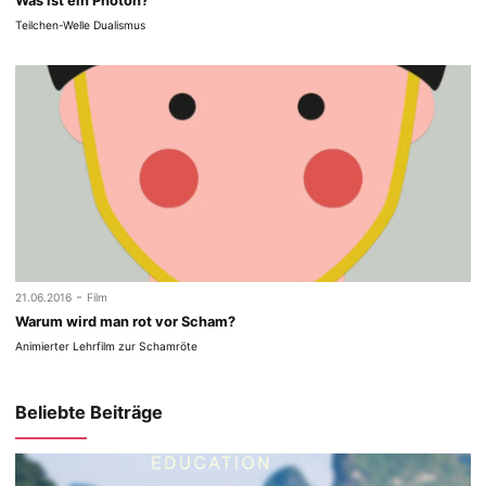
Was ist ein Photon?
Teilchen-Welle Dualismus
-
21.06.2016
Film
Warum wird man rot vor Scham?
Animierter Lehrfilm zur Schamröte
Beliebte Beiträge