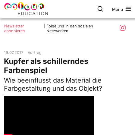
Menu
colour.education
Farbe
Search
Was ist colour.education?
entdecken
Skip
Instagra
Newsletter
|
Folge uns in den sozialen
to
abonnieren
Netzwerken
Ziele und Mitmachen
content
Kontakt
Impressum
19.07.2017
Vortrag
Kupfer als schillerndes
Datenschutzerklärung
Farbenspiel
Wie beeinflusst das Material die
Farbgestaltung und das Objekt?