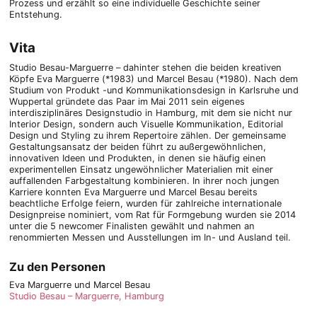
Prozess und erzählt so eine individuelle Geschichte seiner
Entstehung.
Vita
Studio Besau-Marguerre – dahinter stehen die beiden kreativen
Köpfe Eva Marguerre (*1983) und Marcel Besau (*1980). Nach dem
Studium von Produkt -und Kommunikationsdesign in Karlsruhe und
Wuppertal gründete das Paar im Mai 2011 sein eigenes
interdisziplinäres Designstudio in Hamburg, mit dem sie nicht nur
Interior Design, sondern auch Visuelle Kommunikation, Editorial
Design und Styling zu ihrem Repertoire zählen. Der gemeinsame
Gestaltungsansatz der beiden führt zu außergewöhnlichen,
innovativen Ideen und Produkten, in denen sie häufig einen
experimentellen Einsatz ungewöhnlicher Materialien mit einer
auffallenden Farbgestaltung kombinieren. In ihrer noch jungen
Karriere konnten Eva Marguerre und Marcel Besau bereits
beachtliche Erfolge feiern, wurden für zahlreiche internationale
Designpreise nominiert, vom Rat für Formgebung wurden sie 2014
unter die 5 newcomer Finalisten gewählt und nahmen an
renommierten Messen und Ausstellungen im In- und Ausland teil.
Zu den Personen
Eva Marguerre und Marcel Besau
Studio Besau – Marguerre, Hamburg