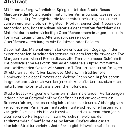
Abstract
Mit ihrem außergewöhnlichen Spiegel lotet das Studio Besau-
Marguerre die Möglichkeiten natürlicher Verfärbungsprozesse von
Kupfer aus. Kupfer begleitet die Menschheit seit einigen tausend
Jahren und war stets ein Hightech Produkt seiner Zeit. Neben den
technologisch, konstruktiven Materialeigenschaften fasziniert das
Material durch seine vielseitige Oberflächenerscheinungen, sei es in
Form von Legierungen, Alterungsprozessen oder
Oberflächenveredelungen wie Patinieren oder Polieren.
Dabei hat das Material einen starken emotionalen Zugang. In der
experimentellen Auseinandersetzung mit dem Material erwecken Eva
Marguerre und Marcel Besau dieses alte Thema zu neuer Schönheit.
Die physikalische Reaktion des edlen Materials Kupfer mit Wärme
und oxidierenden Gasen wie Sauerstoff führt zu schillernd farbigen
Strukturen auf der Oberfläche des Metalls. Im traditionellen
Handwerk ist dieser Prozess des Weichglühens von Kupfer schon
lange bekannt. Jedoch werden jene als Anlauffarben bezeichneten,
natürlichen Kolorite oft als störend empfunden.
Studio Besau-Marguerre erkannten in den irisierenden Verfärbungen
jedoch eine außergewöhnliche Schönheit und entwickelten ein
Brennverfahren, das es ermöglicht, diese zu steuern. Abhängig von
verschiedenen Parametern entstehen unterschiedliche Farben von
zartgelb über pink bis hin zu blassblau – und es kommt eben jenes
alternierende Farbspektrum zum Vorschein, welches der
schimmernden Oberfläche des polierten Kupfers eine derart
sinnliche Struktur verleiht. Jede Farbe gibt Hinweise auf diesen