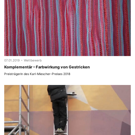
-
07.01.2019
Wettbewerb
Komplementär – Farbwirkung von Gestricken
Preisträgerin des Karl-Miescher-Preises 2018