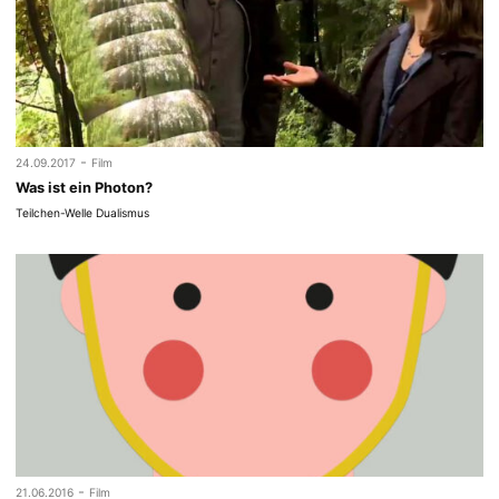
-
24.09.2017
Film
Was ist ein Photon?
Teilchen-Welle Dualismus
-
21.06.2016
Film