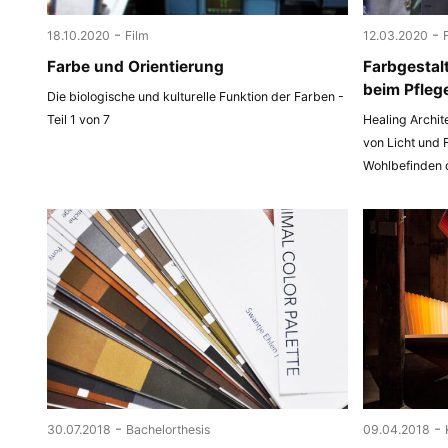
-
-
18.10.2020
Film
12.03.2020
Farbe und Orientierung
Farbgestal
beim Pfleg
Die biologische und kulturelle Funktion der Farben -
Teil 1 von 7
Healing Archit
von Licht und 
Wohlbefinden
-
-
30.07.2018
Bachelorthesis
09.04.2018