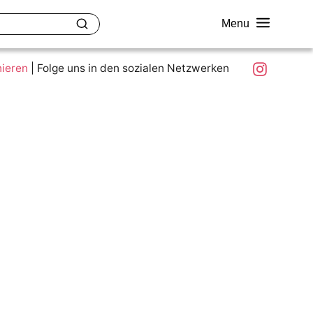
Menu
akt
Ziele und Mitmachen
Was ist colour.education?
Instagram
nieren
|
Folge uns in den sozialen Netzwerken