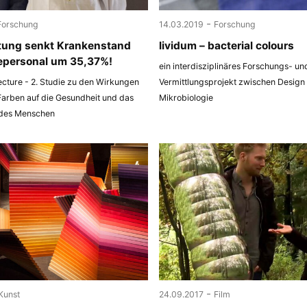
-
Forschung
14.03.2019
Forschung
tung senkt Krankenstand
lividum – bacterial colours
epersonal um 35,37%!
ein interdisziplinäres Forschungs- un
ecture - 2. Studie zu den Wirkungen
Vermittlungsprojekt zwischen Design
Farben auf die Gesundheit und das
Mikrobiologie
 des Menschen
-
Kunst
24.09.2017
Film