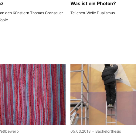
nz
Was ist ein Photon?
 von den Künstlern Thomas Granseuer
Teilchen-Welle Dualismus
Topic
-
ettbewerb
05.03.2018
Bachelorthesis