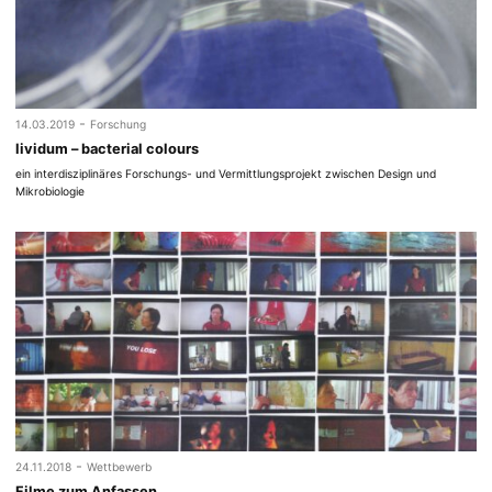
-
14.03.2019
Forschung
lividum – bacterial colours
ein interdisziplinäres Forschungs- und Vermittlungsprojekt zwischen Design und
Mikrobiologie
-
24.11.2018
Wettbewerb
Filme zum Anfassen