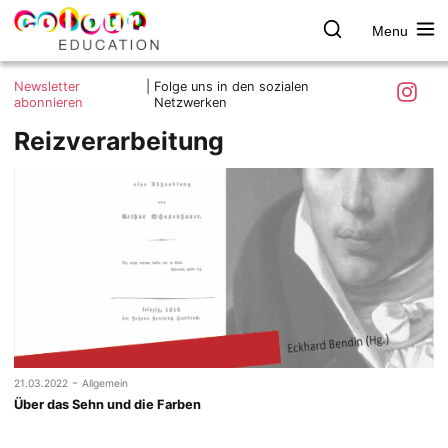
Menu
colour.education
Farbe
Search
Was ist colour.education?
entdecken
Skip
Instagra
Newsletter
|
Folge uns in den sozialen
to
abonnieren
Netzwerken
Ziele und Mitmachen
content
Reizverarbeitung
Kontakt
Impressum
Datenschutzerklärung
-
21.03.2022
Allgemein
Über das Sehn und die Farben