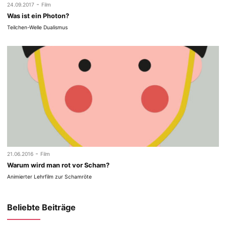
-
24.09.2017
Film
Was ist ein Photon?
Teilchen-Welle Dualismus
-
21.06.2016
Film
Warum wird man rot vor Scham?
Animierter Lehrfilm zur Schamröte
Beliebte Beiträge