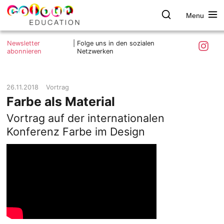
Menu
colour.education
Farbe
Search
Was ist colour.education?
entdecken
Skip
Instagra
Newsletter
|
Folge uns in den sozialen
to
abonnieren
Netzwerken
Ziele und Mitmachen
content
Kontakt
Impressum
26.11.2018
Vortrag
Farbe als Material
Datenschutzerklärung
Vortrag auf der internationalen
Konferenz Farbe im Design