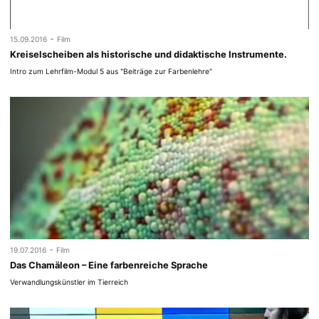
-
15.09.2016
Film
Kreiselscheiben als historische und didaktische Instrumente.
Intro zum Lehrfilm-Modul 5 aus "Beiträge zur Farbenlehre"
-
19.07.2016
Film
Das Chamäleon – Eine farbenreiche Sprache
Verwandlungskünstler im Tierreich