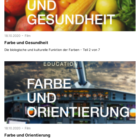
-
18.10.2020
Film
Farbe und Gesundheit
Die biologische und kulturelle Funktion der Farben - Teil 2 von 7
-
18.10.2020
Film
Farbe und Orientierung