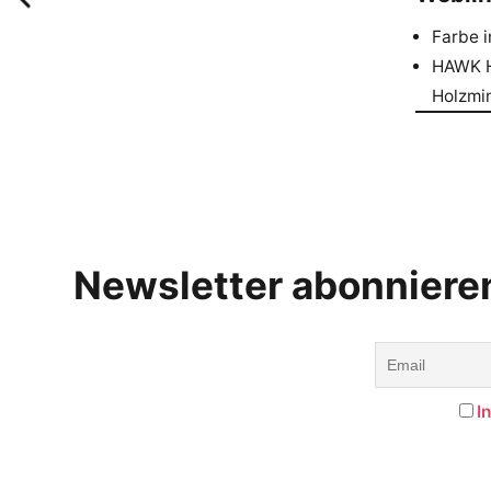
Farbe 
HAWK H
Holzmi
Newsletter abonniere
I