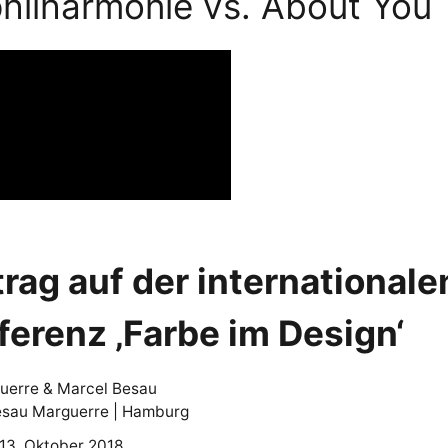
hilharmonie vs. About You
rag auf der internationale
ferenz ‚Farbe im Design‘
uerre & Marcel Besau
esau Marguerre | Hamburg
13. Oktober 2018