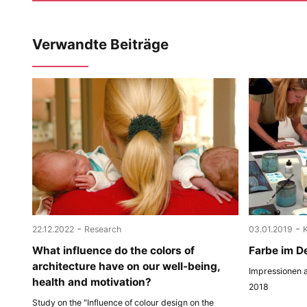
Verwandte Beiträge
-
-
22.12.2022
Research
03.01.2019
What influence do the colors of
Farbe im D
architecture have on our well-being,
Impressionen a
health and motivation?
2018
Study on the "Influence of colour design on the