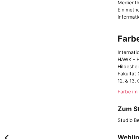
Medienth
Ein metho
Informati
Farb
Internati
HAWK – H
Hildeshe
Fakultät 
12. & 13.
Farbe im
Zum S
Studio B
Webli