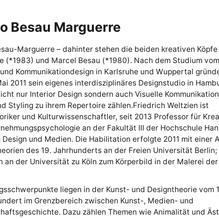
io Besau Marguerre
sau-Marguerre – dahinter stehen die beiden kreativen Köpfe
e (*1983) und Marcel Besau (*1980). Nach dem Studium vo
 und Kommunikationdesign in Karlsruhe und Wuppertal gründ
ai 2011 sein eigenes interdisziplinäres Designstudio in Hambu
icht nur Interior Design sondern auch Visuelle Kommunikation,
d Styling zu ihrem Repertoire zählen.Friedrich Weltzien ist
oriker und Kulturwissenschaftler, seit 2013 Professor für Krea
nehmungspsychologie an der Fakultät III der Hochschule Han
 Design und Medien. Die Habilitation erfolgte 2011 mit einer A
eorien des 19. Jahrhunderts an der Freien Universität Berlin;
 an der Universität zu Köln zum Körperbild in der Malerei de
sschwerpunkte liegen in der Kunst- und Designtheorie vom 18
hundert im Grenzbereich zwischen Kunst-, Medien- und
haftsgeschichte. Dazu zählen Themen wie Animalität und Äst