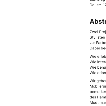
Dauer: 17
Abst
Zwei Proj
Stylisten
zur Farbe
Dabei beg
Wie erle
Wie inter
Wie benut
Wie erinn
Wir geben
Möblierun
bemerken
des Hambu
Modemar