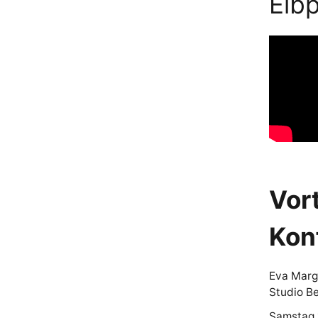
Elbp
Vort
Kon
Eva Marg
Studio B
Samstag 