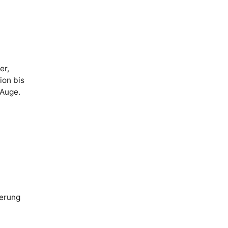
er,
ion bis
 Auge.
erung