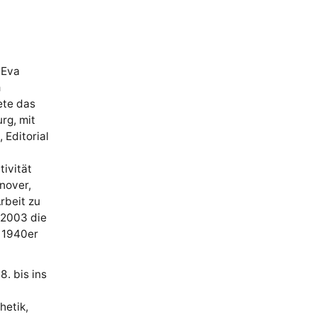
 Eva
m
ete das
rg, mit
 Editorial
tivität
nover,
rbeit zu
 2003 die
r 1940er
. bis ins
hetik,