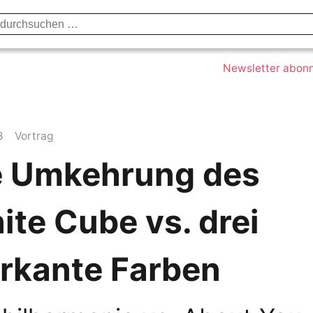
Datenschutzerklärung
Impressum
Kont
Newsletter abon
8
Vortrag
e Umkehrung des
ite Cube vs. drei
rkante Farben