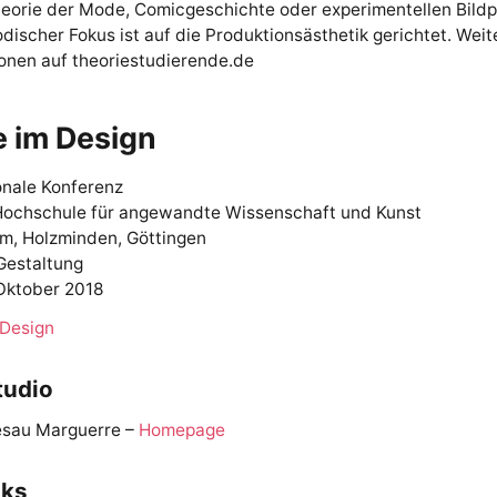
eorie der Mode, Comicgeschichte oder experimentellen Bildp
discher Fokus ist auf die Produktionsästhetik gerichtet. Weit
onen auf theoriestudierende.de
e im Design
onale Konferenz
ochschule für angewandte Wissenschaft und Kunst
im, Holzminden, Göttingen
Gestaltung
 Oktober 2018
 Design
tudio
esau Marguerre –
Homepage
nks