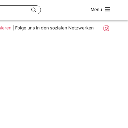
Menu
akt
Ziele und Mitmachen
Was ist colour.education?
Instagram
nieren
|
Folge uns in den sozialen Netzwerken