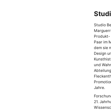
Stud
Studio Be
Marguerr
Produkt-
Paar im M
dem sie n
Design un
Kunsthist
und Wahr
Abteilung
Fleckenth
Promotion
Jahre.
Forschung
21. Jahr
Wissensc