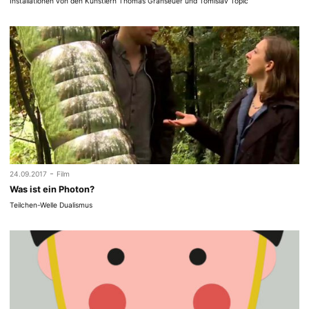
Installationen von den Künstlern Thomas Granseuer und Tomislav Topic
-
24.09.2017
Film
Was ist ein Photon?
Teilchen-Welle Dualismus