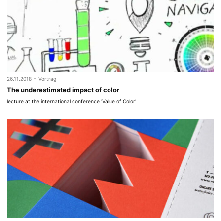
-
26.11.2018
Vortrag
The underestimated impact of color
lecture at the international conference 'Value of Color'