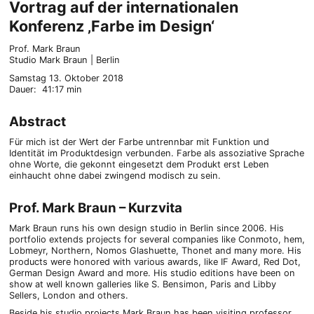
Vortrag auf der internationalen
Konferenz ‚Farbe im Design‘
Prof. Mark Braun
Studio Mark Braun | Berlin
Samstag 13. Oktober 2018
Dauer: 41:17 min
Abstract
Für mich ist der Wert der Farbe untrennbar mit Funktion und
Identität im Produktdesign verbunden. Farbe als assoziative Sprache
ohne Worte, die gekonnt eingesetzt dem Produkt erst Leben
einhaucht ohne dabei zwingend modisch zu sein.
Prof. Mark Braun – Kurzvita
Mark Braun runs his own design studio in Berlin since 2006. His
portfolio extends projects for several companies like Conmoto, hem,
Lobmeyr, Northern, Nomos Glashuette, Thonet and many more. His
products were honored with various awards, like IF Award, Red Dot,
German Design Award and more. His studio editions have been on
show at well known galleries like S. Bensimon, Paris and Libby
Sellers, London and others.
Beside his studio projects Mark Braun has been visiting professor