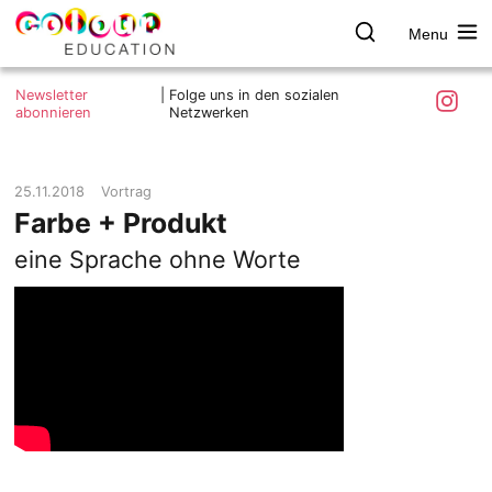
Menu
colour.education
Farbe
Search
Was ist colour.education?
entdecken
Skip
Instagra
Newsletter
|
Folge uns in den sozialen
to
abonnieren
Netzwerken
Ziele und Mitmachen
content
Kontakt
Impressum
25.11.2018
Vortrag
Farbe + Produkt
Datenschutzerklärung
eine Sprache ohne Worte