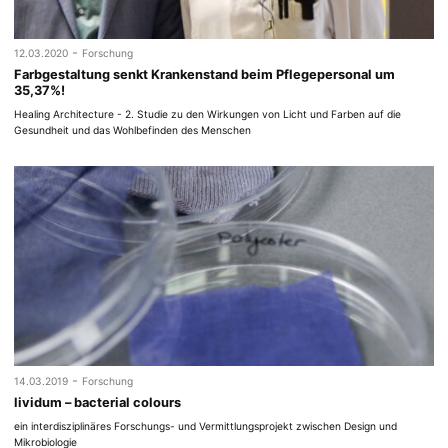
-
12.03.2020
Forschung
Farbgestaltung senkt Krankenstand beim Pflegepersonal um
35,37%!
Healing Architecture - 2. Studie zu den Wirkungen von Licht und Farben auf die
Gesundheit und das Wohlbefinden des Menschen
-
14.03.2019
Forschung
lividum – bacterial colours
ein interdisziplinäres Forschungs- und Vermittlungsprojekt zwischen Design und
Mikrobiologie