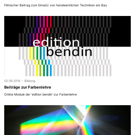
Filmischer Beitrag zum Einsatz von handwerklichen Techniken am Bau
-
02.09.2016
Bildung
Beiträge zur Farbenlehre
Online Module der 'edition bendin' zur Farbenlehre