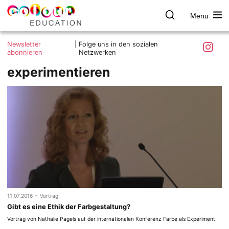
Menu
colour.education
Farbe
Search
Was ist colour.education?
entdecken
Skip
Instagra
Newsletter
|
Folge uns in den sozialen
to
abonnieren
Netzwerken
Ziele und Mitmachen
content
experimentieren
Kontakt
Impressum
Datenschutzerklärung
-
11.07.2016
Vortrag
Gibt es eine Ethik der Farbgestaltung?
Vortrag von Nathalie Pagels auf der internationalen Konferenz Farbe als Experiment