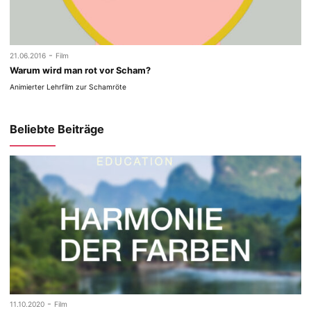
-
21.06.2016
Film
Warum wird man rot vor Scham?
Animierter Lehrfilm zur Schamröte
Beliebte Beiträge
-
11.10.2020
Film