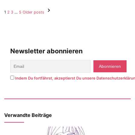
Seitennummerierung
1
2
3
…
5
Older posts
der
Beiträge
Newsletter abonnieren
Indem Du fortfährst, akzeptierst Du unsere Datenschutzerkläru
Verwandte Beiträge