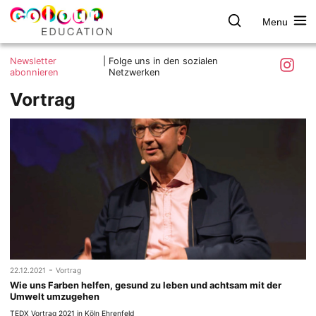
Menu
colour.education
Farbe
Search
Was ist colour.education?
entdecken
Skip
Instagra
Newsletter
|
Folge uns in den sozialen
to
abonnieren
Netzwerken
Ziele und Mitmachen
content
Vortrag
Kontakt
Impressum
Datenschutzerklärung
-
22.12.2021
Vortrag
Wie uns Farben helfen, gesund zu leben und achtsam mit der
Umwelt umzugehen
TEDX Vortrag 2021 in Köln Ehrenfeld