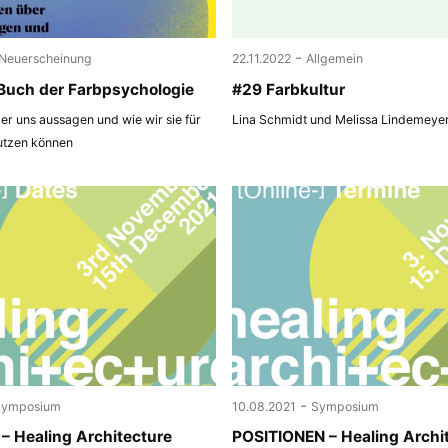
-
Neuerscheinung
22.11.2022
Allgemein
Buch der Farbpsychologie
#29 Farbkultur
r uns aussagen und wie wir sie für
Lina Schmidt und Melissa Lindemeye
utzen können
-
Symposium
10.08.2021
Symposium
– Healing Architecture
POSITIONEN – Healing Archi