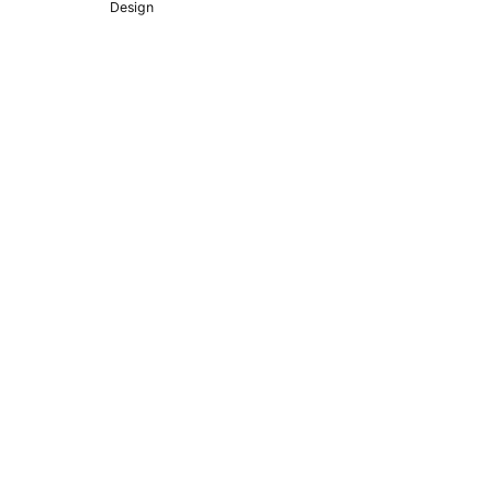
Design
erierung