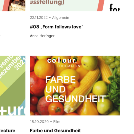
-
22.11.2022
Allgemein
#08 „Form follows love“
r
Anna Heringer
-
18.10.2020
Film
tecture
Farbe und Gesundheit