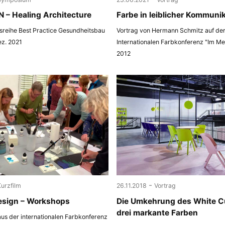
 – Healing Architecture
Farbe in leiblicher Kommuni
sreihe Best Practice Gesundheitsbau
Vortrag von Hermann Schmitz auf de
ez. 2021
Internationalen Farbkonferenz "Im M
2012
-
Kurzfilm
26.11.2018
Vortrag
esign – Workshops
Die Umkehrung des White C
drei markante Farben
us der internationalen Farbkonferenz