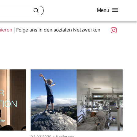
Menu
akt
Ziele und Mitmachen
Was ist colour.education?
Instagram
nieren
|
Folge uns in den sozialen Netzwerken
-
04.03.2020
Konferenz