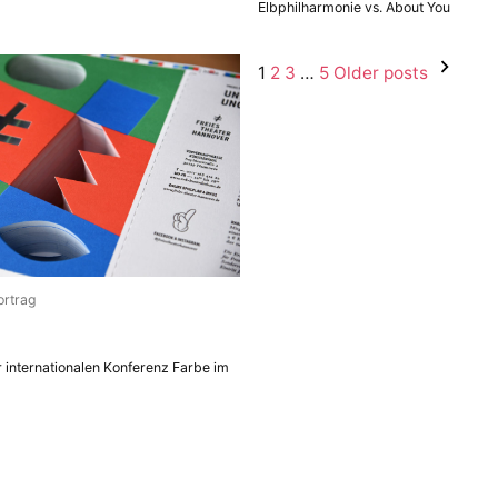
Elbphilharmonie vs. About You
Seitennumm
1
2
3
…
5
Older posts
der
Beiträge
ortrag
r internationalen Konferenz Farbe im