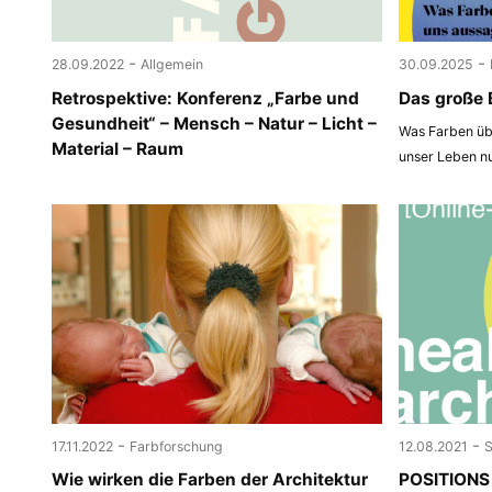
-
-
28.09.2022
Allgemein
30.09.2025
Retrospektive: Konferenz „Farbe und
Das große 
Gesundheit“ – Mensch – Natur – Licht –
Was Farben übe
Material – Raum
unser Leben n
-
-
17.11.2022
Farbforschung
12.08.2021
Wie wirken die Farben der Architektur
POSITIONS 